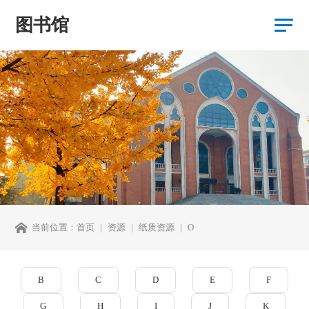
图书馆
当前位置：
首页
资源
纸质资源
O
B
C
D
E
F
G
H
I
J
K