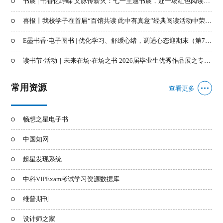
书展 | 书香忆峥嵘 文脉传薪火：七一主题书展，赴一场红色阅读之约
喜报丨我校学子在首届“百馆共读 此中有真意”经典阅读活动中荣获佳绩
E墨书香·电子图书 | 优化学习、舒缓心绪，调适心态迎期末（第70期）
读书节·活动｜未来在场·在场之书 2026届毕业生优秀作品展之专题书展
常用资源
查看更多
畅想之星电子书
中国知网
超星发现系统
中科VIPExam考试学习资源数据库
维普期刊
设计师之家